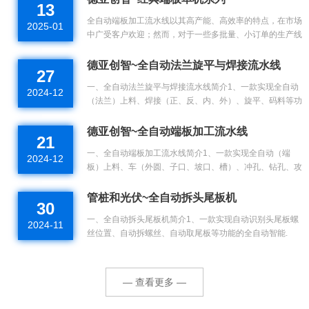
13
全自动端板加工流水线以其高产能、高效率的特点，在市场
2025-01
中广受客户欢迎；然而，对于一些多批量、小订单的生产线
来.
德亚创智~全自动法兰旋平与焊接流水线
27
一、全自动法兰旋平与焊接流水线简介1、一款实现全自动
2024-12
（法兰）上料、焊接（正、反、内、外）、旋平、码料等功
能的.
德亚创智~全自动端板加工流水线
21
一、全自动端板加工流水线简介1、一款实现全自动（端
2024-12
板）上料、车（外圆、子口、坡口、槽）、冲孔、钻孔、攻
牙、冲.
管桩和光伏~全自动拆头尾板机
30
一、全自动拆头尾板机简介1、一款实现自动识别头尾板螺
2024-11
丝位置、自动拆螺丝、自动取尾板等功能的全自动智能.
— 查看更多 —