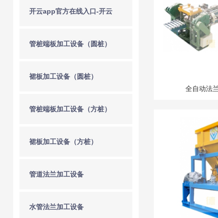
开云app官方在线入口-开云
kaiyun(中国)
管桩端板加工设备（圆桩）
裙板加工设备（圆桩）
全自动法
管桩端板加工设备（方桩）
裙板加工设备（方桩）
管道法兰加工设备
水管法兰加工设备