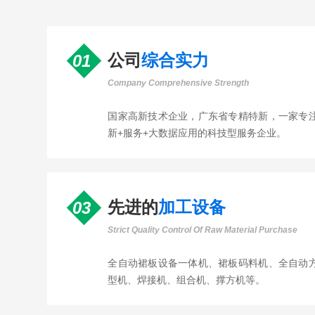
公司
综合实力
01
Company Comprehensive Strength
国家高新技术企业，广东省专精特新，一家专
新+服务+大数据应用的科技型服务企业。
先进的
加工设备
03
Strict Quality Control Of Raw Material Purchase
全自动裙板设备一体机、裙板码料机、全自动
型机、焊接机、组合机、撑方机等。