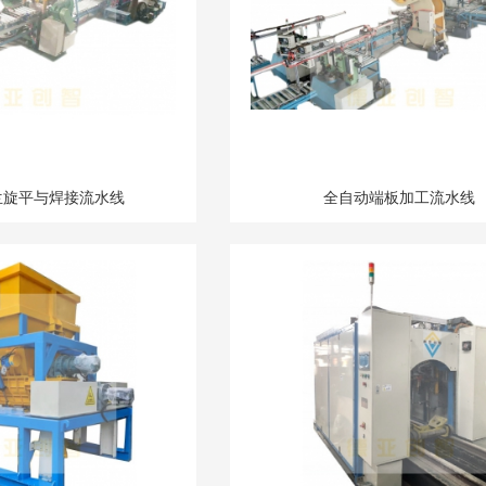
兰旋平与焊接流水线
全自动端板加工流水线