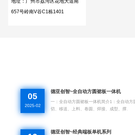
地址：广州市荔湾区花地大道南
657号岭南V谷C1栋1401
德亚创智~全自动方圆裙板一体机
05
一：全自动方圆裙板一体机简介1：全自动方
2025-02
切、移送、上料、卷圆、焊接、成型、撑.
德亚创智~经典端板单机系列