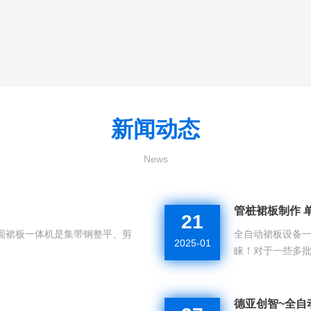
新闻动态
News
管桩裙板制作 
21
圆裙板一体机是集带钢整平、剪
全自动裙板设备
2025-01
睐！对于一些多批
德亚创智~全自