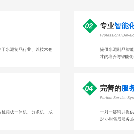
专业
智能
02
Professional Devel
注于水泥制品行业、以技术创
提供水泥制品智
才的培养与智能化
完善的
服
04
Perfect Service Sy
方桩裙板一体机、分条机、成
一对一咨询并提
24小时售后服务