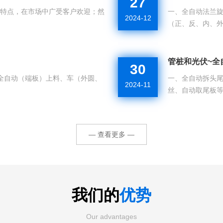
27
的特点，在市场中广受客户欢迎；然
一、全自动法兰
2024-12
（正、反、内、外
管桩和光伏~全
30
全自动（端板）上料、车（外圆、
一、全自动拆头尾
2024-11
丝、自动取尾板等
— 查看更多 —
我们的
优势
Our advantages