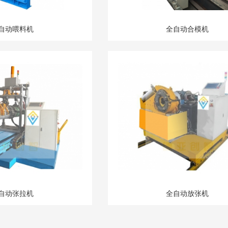
自动喂料机
全自动合模机
自动张拉机
全自动放张机