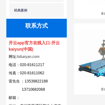
经典案例
全
联系方式
开云app官方在线入口-开云
kaiyun(中国)
网址:
lidiaryan.com
电话：020-81611217
传真：020-81611062
雷先生 ：13539822188
全
13710682068
邮箱：