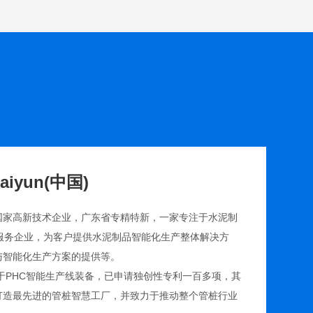
iyun(中国)
国) ，国家高新技术企业，广东省专精特新，一家专注于水泥制
服务企业，为客户提供水泥制品智能化生产整体解决方
与智能化生产方案的提供等。
耘于PHC智能生产线装备，已申请独创性专利一百多项，其
打造最先进的管桩智慧工厂，并致力于推动整个管桩行业