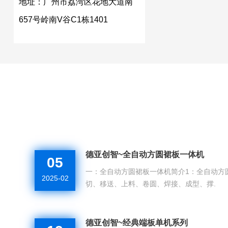
地址：广州市荔湾区花地大道南
657号岭南V谷C1栋1401
德亚创智~全自动方圆裙板一体机
05
一：全自动方圆裙板一体机简介1：全自动方
2025-02
切、移送、上料、卷圆、焊接、成型、撑.
德亚创智~经典端板单机系列