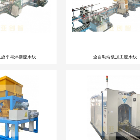
兰旋平与焊接流水线
全自动端板加工流水线