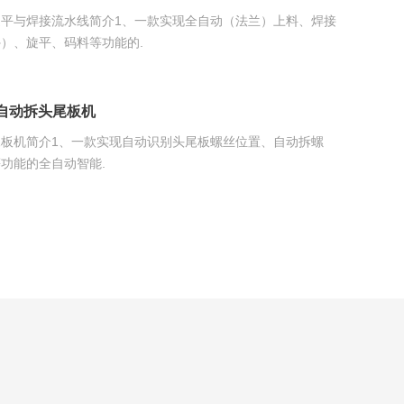
旋平与焊接流水线简介1、一款实现全自动（法兰）上料、焊接
）、旋平、码料等功能的.
自动拆头尾板机
板机简介1、一款实现自动识别头尾板螺丝位置、自动拆螺
功能的全自动智能.