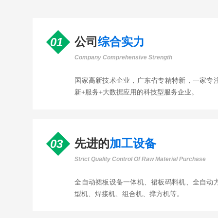
公司
综合实力
01
Company Comprehensive Strength
国家高新技术企业，广东省专精特新，一家专
新+服务+大数据应用的科技型服务企业。
先进的
加工设备
03
Strict Quality Control Of Raw Material Purchase
全自动裙板设备一体机、裙板码料机、全自动
型机、焊接机、组合机、撑方机等。