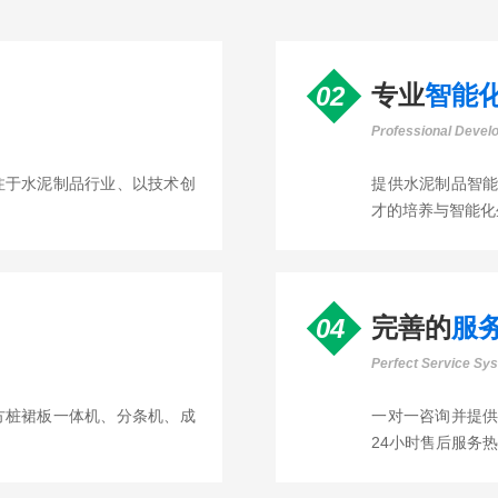
专业
智能
02
Professional Devel
注于水泥制品行业、以技术创
提供水泥制品智
才的培养与智能化
完善的
服
04
Perfect Service Sy
方桩裙板一体机、分条机、成
一对一咨询并提
24小时售后服务