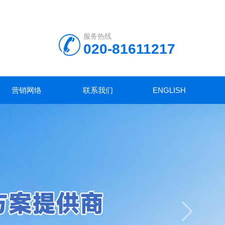
服务热线
020-81611217
营销网络
联系我们
ENGLISH