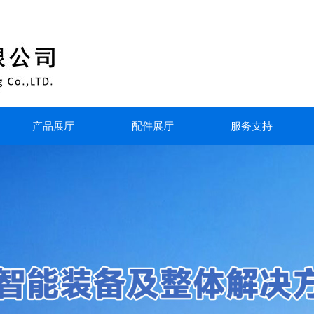
产品展厅
配件展厅
服务支持