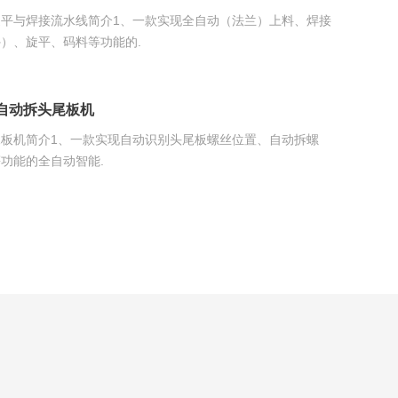
旋平与焊接流水线简介1、一款实现全自动（法兰）上料、焊接
）、旋平、码料等功能的.
自动拆头尾板机
板机简介1、一款实现自动识别头尾板螺丝位置、自动拆螺
功能的全自动智能.