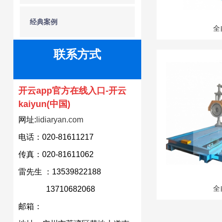
经典案例
全
联系方式
开云app官方在线入口-开云
kaiyun(中国)
网址:
lidiaryan.com
电话：020-81611217
传真：020-81611062
雷先生 ：13539822188
全
13710682068
邮箱：