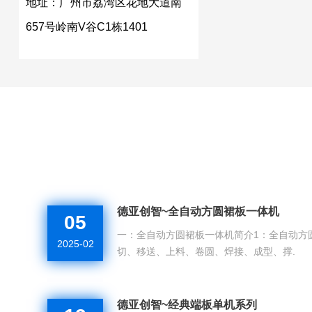
地址：广州市荔湾区花地大道南
657号岭南V谷C1栋1401
德亚创智~全自动方圆裙板一体机
05
一：全自动方圆裙板一体机简介1：全自动方
2025-02
切、移送、上料、卷圆、焊接、成型、撑.
德亚创智~经典端板单机系列