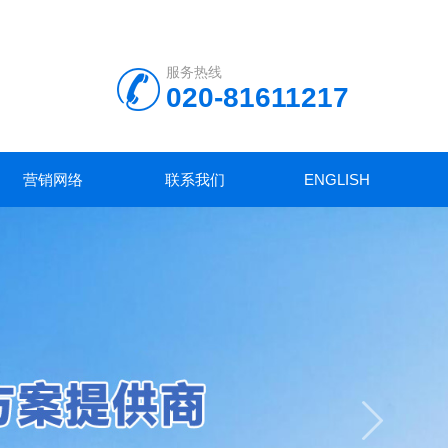
服务热线
020-81611217
营销网络
联系我们
ENGLISH