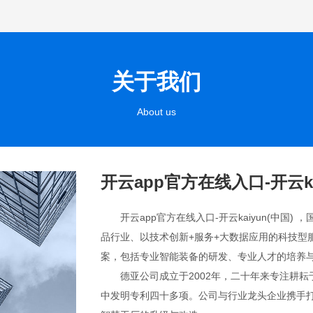
关于我们
About us
开云app官方在线入口-开云ka
开云app官方在线入口-开云kaiyun(中
品行业、以技术创新+服务+大数据应用的科技型
案，包括专业智能装备的研发、专业人才的培养
德亚公司成立于2002年，二十年来专注耕
中发明专利四十多项。公司与行业龙头企业携手