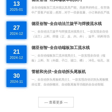
13
全自动端板加工流水线以其高产能、高效率的特点，在市场
2025-01
中广受客户欢迎；然而，对于一些多批量、小订单的生产线
来.
德亚创智~全自动法兰旋平与焊接流水线
27
一、全自动法兰旋平与焊接流水线简介1、一款实现全自动
2024-12
（法兰）上料、焊接（正、反、内、外）、旋平、码料等功
能的.
德亚创智~全自动端板加工流水线
21
一、全自动端板加工流水线简介1、一款实现全自动（端
2024-12
板）上料、车（外圆、子口、坡口、槽）、冲孔、钻孔、攻
牙、冲.
管桩和光伏~全自动拆头尾板机
30
一、全自动拆头尾板机简介1、一款实现自动识别头尾板螺
2024-11
丝位置、自动拆螺丝、自动取尾板等功能的全自动智能.
— 查看更多 —